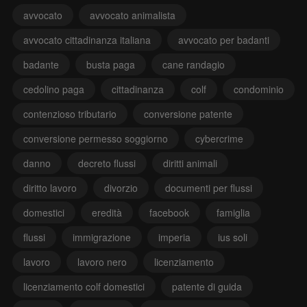
avvocato
avvocato animalista
avvocato cittadinanza italiana
avvocato per badanti
badante
busta paga
cane randagio
cedolino paga
cittadinanza
colf
condominio
contenzioso tributario
conversione patente
conversione permesso soggiorno
cybercrime
danno
decreto flussi
diritti animali
diritto lavoro
divorzio
documenti per flussi
domestici
eredità
facebook
famiglia
flussi
immigrazione
imperia
ius soli
lavoro
lavoro nero
licenziamento
licenziamento colf domestici
patente di guida