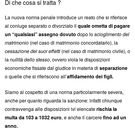
Di che cosa si tratta ?
La nuova norma penale introduce un reato che si riferisce
al coniuge separato o divorziato il
quale ometta di pagare
un “qualsiasi” assegno
dovuto
dopo lo
scioglimento del
matrimonio
(nel caso di matrimonio concordatario), la
cessazione dei suoi effetti
(nel caso di matrimonio civile), o
la
nullità dello stesso
, ovvero viola le disposizioni
economiche fissate dal giudice in materia di
separazione
o quelle che si riferiscono all’
affidamento dei figli.
Siamo al cospetto di una norma particolarmente severa,
anche per quanto riguarda la sanzione: infatti chiunque
contravvenga alle disposizioni ivi elencate
rischia la
multa da 103 a 1032 euro
, e anche il carcere
fino ad un
anno.