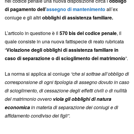
nel codice penale una nuova disposizione circa l’
obbligo
di pagamento dell’
assegno di mantenimento
all’ex
coniuge e gli altri
obblighi di assistenza familiare.
L’articolo in questione è il
570 bis del codice penale
, il
quale consiste in una nuova fattispecie di reato rubricata
“
Violazione degli obblighi di assistenza familiare in
caso di separazione o di scioglimento del matrimonio
”.
La norma si applica al coniuge
“che si sottrae all’obbligo di
corresponsione di ogni tipologia di assegno dovuto in caso
di scioglimento, di cessazione degli effetti civili o di nullità
del matrimonio ovvero
vìola gli obblighi di natura
economica
in materia di separazione dei coniugi e di
affidamento condiviso dei figli”.