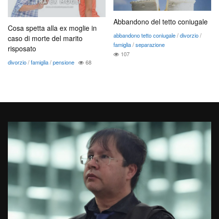
Abbandono del tetto coniugale
Cosa spetta alla ex moglie in
abbandono tetto coniugale
/
divorzio
/
caso di morte del marito
famiglia
/
separazione
risposato
107
divorzio
/
famiglia
/
pensione
68