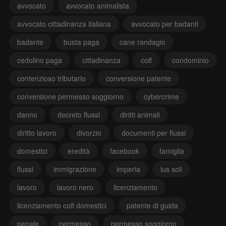
avvocato
avvocato animalista
avvocato cittadinanza italiana
avvocato per badanti
badante
busta paga
cane randagio
cedolino paga
cittadinanza
colf
condominio
contenzioso tributario
conversione patente
conversione permesso soggiorno
cybercrime
danno
decreto flussi
diritti animali
diritto lavoro
divorzio
documenti per flussi
domestici
eredità
facebook
famiglia
flussi
immigrazione
imperia
ius soli
lavoro
lavoro nero
licenziamento
licenziamento colf domestici
patente di guida
penale
permesso
permesso soggiorno