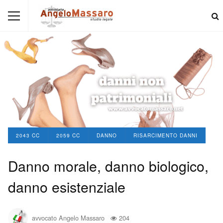
2043 CC
2059 CC
DANNO
RISARCIMENTO DANNI
Danno morale, danno biologico,
danno esistenziale
avvocato Angelo Massaro
204