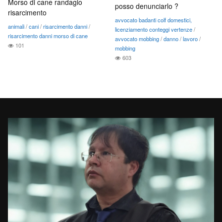
Morso di cane randagio
posso denunciarlo ?
risarcimento
avvocato badanti colf domestici,
animali
/
cani
/
risarcimento danni
/
licenziamento conteggi vertenze
/
risarcimento danni morso di cane
avvocato mobbing
/
danno
/
lavoro
/
101
mobbing
603