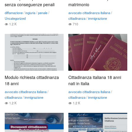
senza conseguenze penali
matrimonio
diffamazione
/
ingiuria
/
penale
/
avvocato cittadinanza italiana
/
Uncategorized
cittadinanza
/
immigrazione
1.2 K
710
Modulo richiesta cittadinanza
Cittadinanza italiana 18 anni
18 anni
nati in italia
avvocato cittadinanza italiana
/
avvocato cittadinanza italiana
/
cittadinanza
/
immigrazione
cittadinanza
/
immigrazione
1.2 K
1.2 K