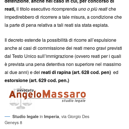
detenzione
,
anche nel caso in cui, per concorso di
reati,
il titolo esecutivo ricomprenda
uno o più reati
che
impedirebbero di ricorrere a tale misura, a condizione che
la parte di pena relativa a tali reati sia stata espiata.
Il decreto estende la possibilità di ricorre all’espulsione
anche ai casi di commissione dei reati meno gravi previsti
dal Testo Unico sull’immigrazione (ovvero reati per i quali
è prevista una pena detentiva non superiore nel massimo
ai due anni) e dei
reati di rapina (art. 628 cod. pen)
ed
estorsione (art. 629 cod. pen.)
in
, via Giorgio Des
Studio legale
Imperia
Geneys 8