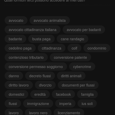
Quali fornitori terzi possono accedere ai miei dati?
avvocato
avvocato animalista
avvocato cittadinanza italiana
avvocato per badanti
badante
busta paga
cane randagio
cedolino paga
cittadinanza
colf
condominio
contenzioso tributario
conversione patente
conversione permesso soggiorno
cybercrime
danno
decreto flussi
diritti animali
diritto lavoro
divorzio
documenti per flussi
domestici
eredità
facebook
famiglia
flussi
immigrazione
imperia
ius soli
lavoro
lavoro nero
licenziamento