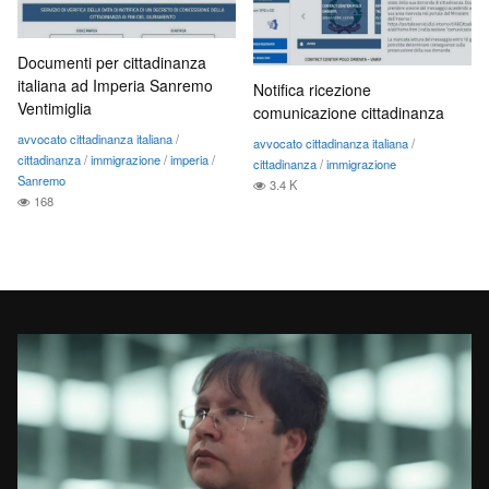
Documenti per cittadinanza
italiana ad Imperia Sanremo
Notifica ricezione
Ventimiglia
comunicazione cittadinanza
avvocato cittadinanza italiana
/
avvocato cittadinanza italiana
/
cittadinanza
/
immigrazione
/
imperia
/
cittadinanza
/
immigrazione
Sanremo
3.4 K
168