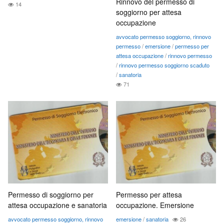
Rinnovo del permesso di
14
soggiorno per attesa
occupazione
avvocato permesso soggiorno, rinnovo
permesso
/
emersione
/
permesso per
attesa occupazione
/
rinnovo permesso
/
rinnovo permesso soggiorno scaduto
/
sanatoria
71
Permesso di soggiorno per
Permesso per attesa
attesa occupazione e sanatoria
occupazione. Emersione
avvocato permesso soggiorno, rinnovo
emersione
/
sanatoria
26