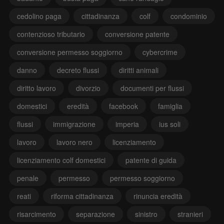
cedolino paga
cittadinanza
colf
condominio
contenzioso tributario
conversione patente
conversione permesso soggiorno
cybercrime
danno
decreto flussi
diritti animali
diritto lavoro
divorzio
documenti per flussi
domestici
eredità
facebook
famiglia
flussi
immigrazione
imperia
ius soli
lavoro
lavoro nero
licenziamento
licenziamento colf domestici
patente di guida
penale
permesso
permesso soggiorno
reati
riforma cittadinanza
rinuncia eredità
risarcimento
separazione
sinistro
stranieri