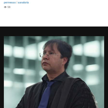
permesso
/
sanatoria
58