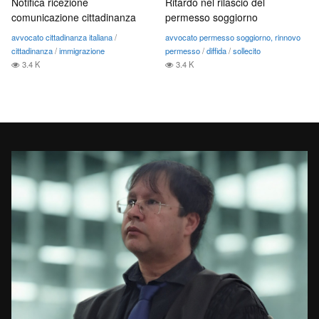
Notifica ricezione
Ritardo nel rilascio del
comunicazione cittadinanza
permesso soggiorno
avvocato cittadinanza italiana
/
avvocato permesso soggiorno, rinnovo
cittadinanza
/
immigrazione
permesso
/
diffida
/
sollecito
3.4 K
3.4 K