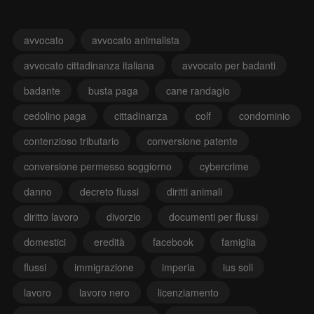
avvocato
avvocato animalista
avvocato cittadinanza italiana
avvocato per badanti
badante
busta paga
cane randagio
cedolino paga
cittadinanza
colf
condominio
contenzioso tributario
conversione patente
conversione permesso soggiorno
cybercrime
danno
decreto flussi
diritti animali
diritto lavoro
divorzio
documenti per flussi
domestici
eredità
facebook
famiglia
flussi
immigrazione
imperia
ius soli
lavoro
lavoro nero
licenziamento