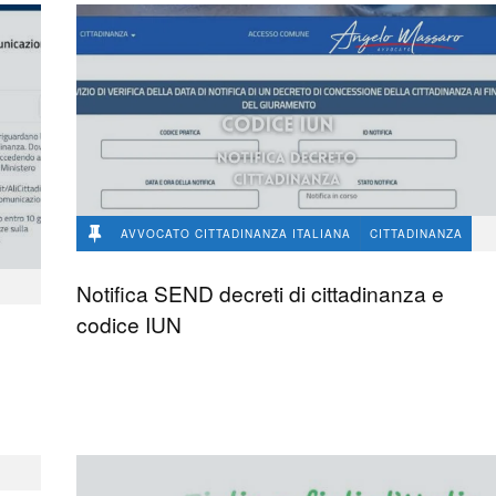
AVVOCATO CITTADINANZA ITALIANA
CITTADINANZA
avvocato Angelo Massaro
4.1 K
1
Notifica SEND decreti di cittadinanza e
codice IUN