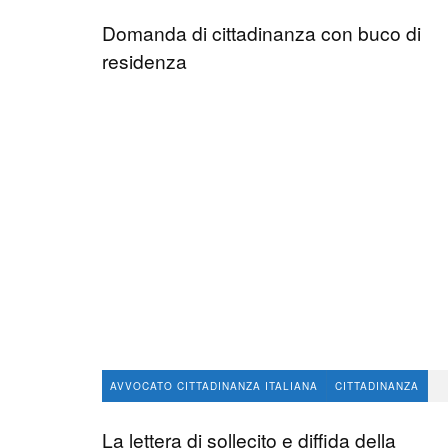
avvocato Angelo Massaro
1.3 K
11
Domanda di cittadinanza con buco di
residenza
AVVOCATO CITTADINANZA ITALIANA
CITTADINANZA
avvocato Angelo Massaro
828
17
La lettera di sollecito e diffida della