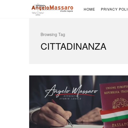
HOME
PRIVACY POL
Browsing Tag
CITTADINANZA