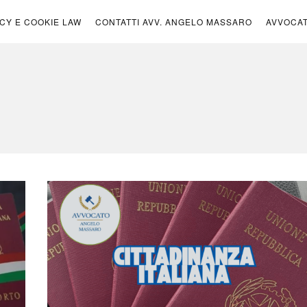
ICY E COOKIE LAW
CONTATTI AVV. ANGELO MASSARO
AVVOCA