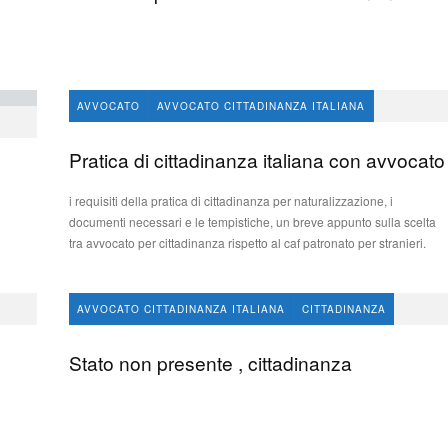
AVVOCATO
AVVOCATO CITTADINANZA ITALIANA
avvocato Angelo Massaro
316
1
Pratica di cittadinanza italiana con avvocato
i requisiti della pratica di cittadinanza per naturalizzazione, i
documenti necessari e le tempistiche, un breve appunto sulla scelta
tra avvocato per cittadinanza rispetto al caf patronato per stranieri.
AVVOCATO CITTADINANZA ITALIANA
CITTADINANZA
avvocato Angelo Massaro
13
Stato non presente , cittadinanza