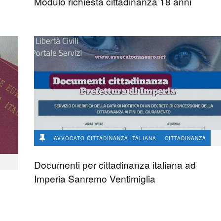
Modulo richiesta cittadinanza 18 anni
AVVOCATO CITTADINANZA ITALIANA
CITTADINANZA
avvocato Angelo Massaro
168
0
Documenti per cittadinanza italiana ad
Imperia Sanremo Ventimiglia