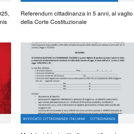
avvocato Angelo Massaro
1.1 K
0
025,
Referendum cittadinanza in 5 anni, al vaglio
nis
della Corte Costituzionale
AVVOCATO CITTADINANZA ITALIANA
CITTADINANZA
avvocato Angelo Massaro
1.2 K
0