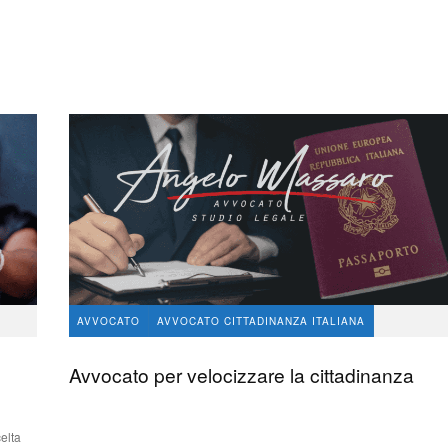
AVVOCATO
AVVOCATO CITTADINANZA ITALIANA
avvocato Angelo Massaro
151
2
Avvocato per velocizzare la cittadinanza
elta