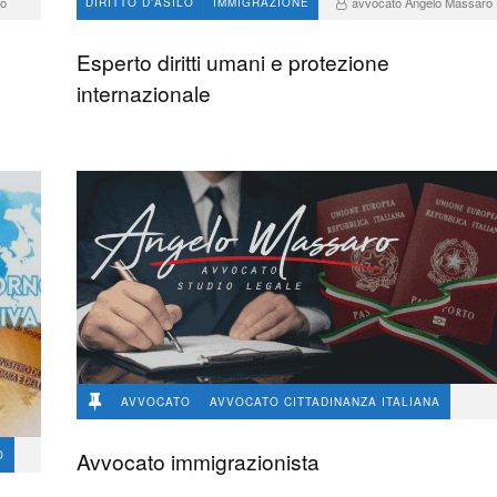
ro
avvocato Angelo Massaro
DIRITTO D'ASILO
IMMIGRAZIONE
866
0
Esperto diritti umani e protezione
internazionale
AVVOCATO
AVVOCATO CITTADINANZA ITALIANA
avvocato Angelo Massaro
150
0
Avvocato immigrazionista
O