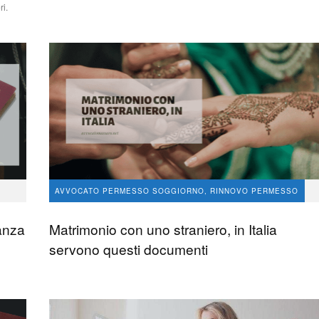
ri.
AVVOCATO PERMESSO SOGGIORNO, RINNOVO PERMESSO
CLANDESTINO
nanza
Matrimonio con uno straniero, in Italia
avvocato Angelo Massaro
153
servono questi documenti