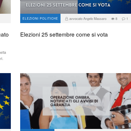
avvocato Angelo Massaro
8
1
ELEZIONI POLITICHE
cato
Elezioni 25 settembre come si vota
elta
ri.