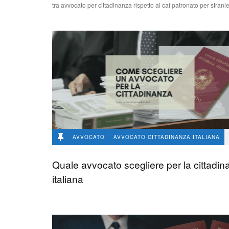
tra avvocato per cittadinanza rispetto al caf patronato per stranie
AVVOCATO
AVVOCATO CITTADINANZA ITALIANA
avvocato Angelo Massaro
226
0
Quale avvocato scegliere per la cittadi
italiana