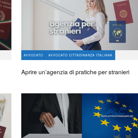
AVVOCATO
AVVOCATO CITTADINANZA ITALIANA
avvocato Angelo Massaro
556
1
Aprire un’agenzia di pratiche per stranieri