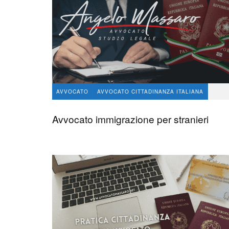
AVVOCATO
AVVOCATO CITTADINANZA ITALIANA
avvocato Angelo Massaro
1.7 K
11
Avvocato immigrazione per stranieri