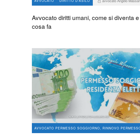
avvocato Angelo Massa
AVVOCATO
DIRITTO D'ASILO
1.4 K
0
Avvocato diritti umani, come si diventa e
cosa fa
AVVOCATO PERMESSO SOGGIORNO, RINNOVO PERMESS
IMMIGRAZIONE