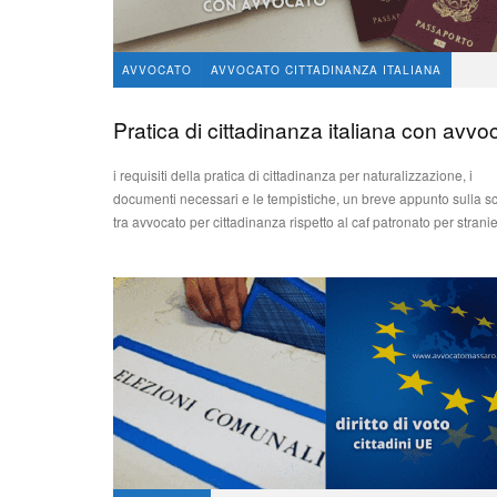
AVVOCATO
AVVOCATO CITTADINANZA ITALIANA
avvocato Angelo Massaro
316
1
Pratica di cittadinanza italiana con avvo
i requisiti della pratica di cittadinanza per naturalizzazione, i
documenti necessari e le tempistiche, un breve appunto sulla sc
tra avvocato per cittadinanza rispetto al caf patronato per stranie