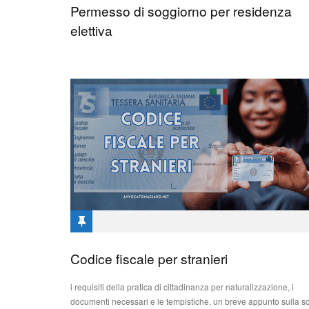
Permesso di soggiorno per residenza
avvocato Angelo Massaro
234
elettiva
AVVOCATO CITTADINANZA ITALIANA
Codice fiscale per stranieri
PERMESSO PROTEZIONE SPECIALE
i requisiti della pratica di cittadinanza per naturalizzazione, i
avvocato Angelo Massaro
473
0
documenti necessari e le tempistiche, un breve appunto sulla sc