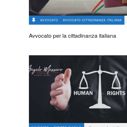
AVVOCATO
AVVOCATO CITTADINANZA ITALIANA
avvocato Angelo Massaro
990
28
Avvocato per la cittadinanza italiana