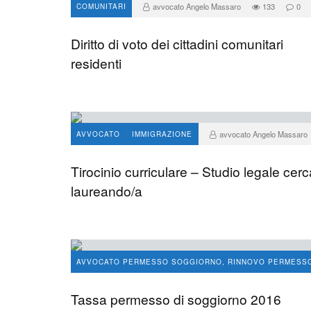
avvocato Angelo Massaro
133
0
COMUNITARI
Diritto di voto dei cittadini comunitari
residenti
avvocato Angelo Massaro
AVVOCATO
IMMIGRAZIONE
26
Tirocinio curriculare – Studio legale cerc
laureando/a
AVVOCATO PERMESSO SOGGIORNO, RINNOVO PERMESS
IMMIGRAZIONE
Tassa permesso di soggiorno 2016
avvocato Angelo Massaro
32