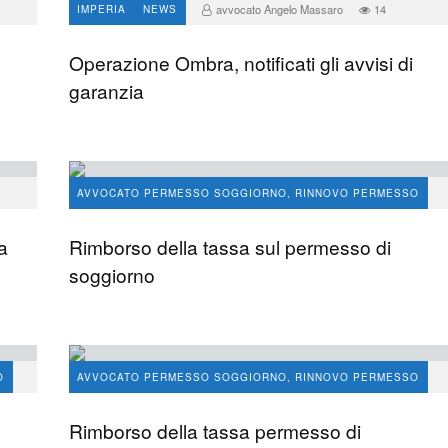
avvocato Angelo Massaro
14
IMPERIA
NEWS
Operazione Ombra, notificati gli avvisi di
garanzia
AVVOCATO PERMESSO SOGGIORNO, RINNOVO PERMESSO
IMMIGRAZIONE
a
Rimborso della tassa sul permesso di
avvocato Angelo Massaro
146
soggiorno
O
AVVOCATO PERMESSO SOGGIORNO, RINNOVO PERMESSO
IMMIGRAZIONE
Rimborso della tassa permesso di
avvocato Angelo Massaro
128