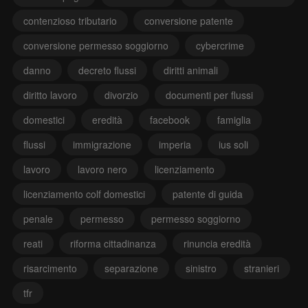
contenzioso tributario
conversione patente
conversione permesso soggiorno
cybercrime
danno
decreto flussi
diritti animali
diritto lavoro
divorzio
documenti per flussi
domestici
eredità
facebook
famiglia
flussi
immigrazione
imperia
ius soli
lavoro
lavoro nero
licenziamento
licenziamento colf domestici
patente di guida
penale
permesso
permesso soggiorno
reati
riforma cittadinanza
rinuncia eredità
risarcimento
separazione
sinistro
stranieri
tfr