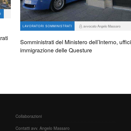
O
avvocato Angelo Massaro
LAVORATORI SOMMINISTRATI
10
0
rati
Somministrati del Ministero dell’Interno, uffici
immigrazione delle Questure
Collaborazioni
Contatti avv. Angelo Massaro