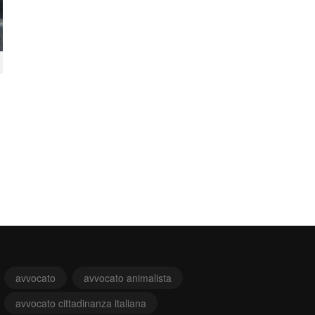
avvocato
avvocato animalista
avvocato cittadinanza italiana