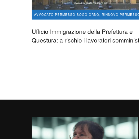
AVVOCATO PERMESSO SOGGIORNO, RINNOVO PERMESS
IMMIGRAZIONE
Ufficio Immigrazione della Prefettura e
avvocato Angelo Massaro
15
0
Questura: a rischio i lavoratori somminist