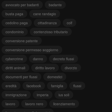
avvocato per badanti
badante
busta paga
cane randagio
cedolino paga
cittadinanza
colf
condominio
contenzioso tributario
conversione patente
conversione permesso soggiorno
cybercrime
danno
decreto flussi
diritti animali
diritto lavoro
divorzio
documenti per flussi
domestici
eredità
facebook
famiglia
flussi
immigrazione
imperia
ius soli
lavoro
lavoro nero
licenziamento