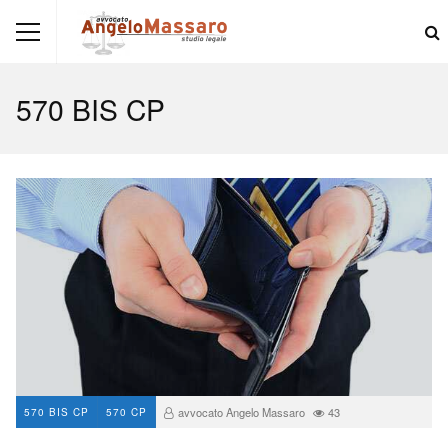
570 BIS CP
avvocato Angelo Massaro
43
570 BIS CP
570 CP