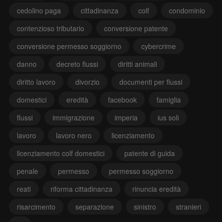
cedolino paga
cittadinanza
colf
condominio
contenzioso tributario
conversione patente
conversione permesso soggiorno
cybercrime
danno
decreto flussi
diritti animali
diritto lavoro
divorzio
documenti per flussi
domestici
eredità
facebook
famiglia
flussi
immigrazione
imperia
ius soli
lavoro
lavoro nero
licenziamento
licenziamento colf domestici
patente di guida
penale
permesso
permesso soggiorno
reati
riforma cittadinanza
rinuncia eredità
risarcimento
separazione
sinistro
stranieri