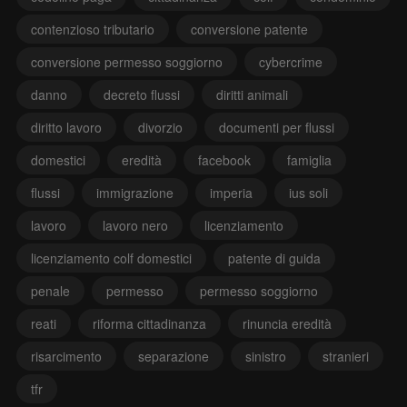
contenzioso tributario
conversione patente
conversione permesso soggiorno
cybercrime
danno
decreto flussi
diritti animali
diritto lavoro
divorzio
documenti per flussi
domestici
eredità
facebook
famiglia
flussi
immigrazione
imperia
ius soli
lavoro
lavoro nero
licenziamento
licenziamento colf domestici
patente di guida
penale
permesso
permesso soggiorno
reati
riforma cittadinanza
rinuncia eredità
risarcimento
separazione
sinistro
stranieri
tfr