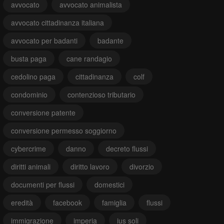
avvocato
avvocato animalista
avvocato cittadinanza italiana
avvocato per badanti
badante
busta paga
cane randagio
cedolino paga
cittadinanza
colf
condominio
contenzioso tributario
conversione patente
conversione permesso soggiorno
cybercrime
danno
decreto flussi
diritti animali
diritto lavoro
divorzio
documenti per flussi
domestici
eredità
facebook
famiglia
flussi
immigrazione
imperia
ius soli