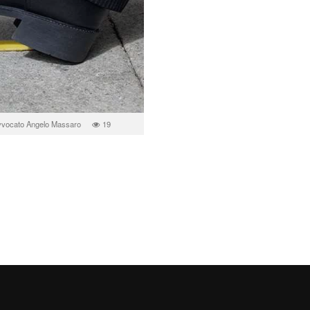
vvocato Angelo Massaro
19