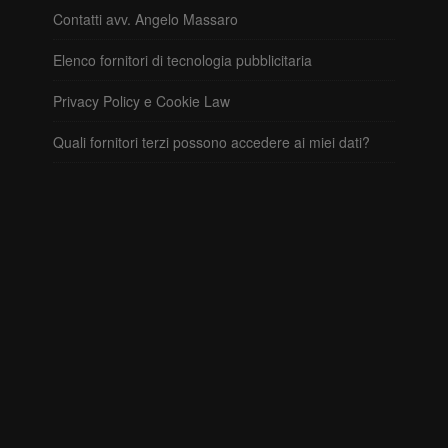
Contatti avv. Angelo Massaro
Elenco fornitori di tecnologia pubblicitaria
Privacy Policy e Cookie Law
Quali fornitori terzi possono accedere ai miei dati?