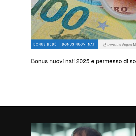
avvocato Angelo M
BONUS BEBÈ
BONUS NUOVI NATI
Bonus nuovi nati 2025 e permesso di s