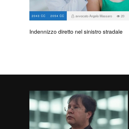
avvocato Angelo Massaro
20
2043 CC
2054 CC
Indennizzo diretto nel sinistro stradale