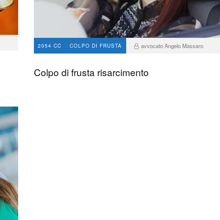
avvocato Angelo Massaro
2054 CC
COLPO DI FRUSTA
37
Colpo di frusta risarcimento