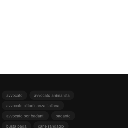
avvocato
avvocato animalista
avvocato cittadinanza italiana
avvocato per badanti
badante
busta paga
cane randagio