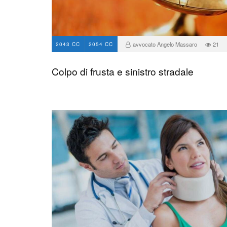
avvocato Angelo Massaro
21
2043 CC
2054 CC
Colpo di frusta e sinistro stradale