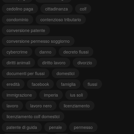
cedolino paga
cittadinanza
colf
condominio
contenzioso tributario
conversione patente
conversione permesso soggiorno
cybercrime
danno
decreto flussi
diritti animali
diritto lavoro
divorzio
documenti per flussi
domestici
eredità
facebook
famiglia
flussi
immigrazione
imperia
ius soli
lavoro
lavoro nero
licenziamento
licenziamento colf domestici
patente di guida
penale
permesso