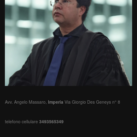
Avv. Angelo Massaro,
Imperia
Via Giorgio Des Geneys n° 8
telefono cellulare
3493565349