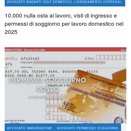
AVVOCATO BADANTI COLF DOMESTICI, LICENZIAMENTO CONTEGGI
VERTENZE
10.000 nulla osta al lavoro, visti di ingresso e
AVVOCATO IMMIGRAZIONE
permessi di soggiorno per lavoro domestico nel
2025
avvocato Angelo Massaro
735
0
AVVOCATO IMMIGRAZIONE
AVVOCATO PERMESSO SOGGIORNO