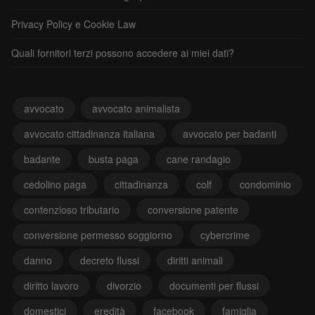
Privacy Policy e Cookie Law
Quali fornitori terzi possono accedere ai miei dati?
avvocato
avvocato animalista
avvocato cittadinanza italiana
avvocato per badanti
badante
busta paga
cane randagio
cedolino paga
cittadinanza
colf
condominio
contenzioso tributario
conversione patente
conversione permesso soggiorno
cybercrime
danno
decreto flussi
diritti animali
diritto lavoro
divorzio
documenti per flussi
domestici
eredità
facebook
famiglia