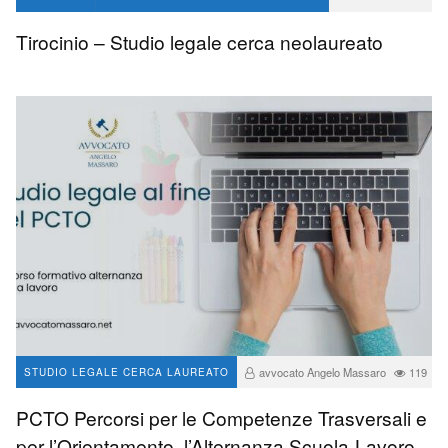
avvocato Angelo Massaro
95
0
Tirocinio – Studio legale cerca neolaureato
avvocato Angelo Massaro
119
STUDIO LEGALE CERCA LAUREATO
0
PCTO Percorsi per le Competenze Trasversali e
per l’Orientamento, l’Alternanza Scuola-Lavoro