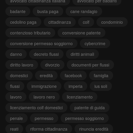
avvocato cittadinanza italiana
avvocato per badanti
badante
busta paga
cane randagio
cedolino paga
cittadinanza
colf
condominio
contenzioso tributario
conversione patente
conversione permesso soggiorno
cybercrime
danno
decreto flussi
diritti animali
diritto lavoro
divorzio
documenti per flussi
domestici
eredità
facebook
famiglia
flussi
immigrazione
imperia
ius soli
lavoro
lavoro nero
licenziamento
licenziamento colf domestici
patente di guida
penale
permesso
permesso soggiorno
reati
riforma cittadinanza
rinuncia eredità