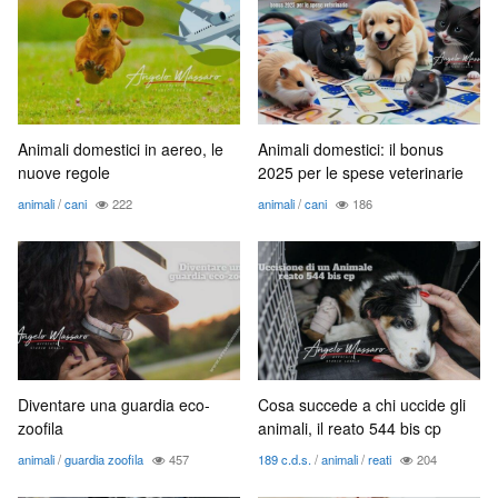
Animali domestici in aereo, le
Animali domestici: il bonus
nuove regole
2025 per le spese veterinarie
animali
/
cani
222
animali
/
cani
186
Diventare una guardia eco-
Cosa succede a chi uccide gli
zoofila
animali, il reato 544 bis cp
animali
/
guardia zoofila
457
189 c.d.s.
/
animali
/
reati
204