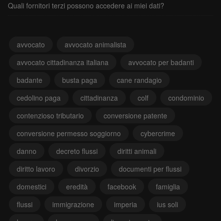
Quali fornitori terzi possono accedere ai miei dati?
avvocato
avvocato animalista
avvocato cittadinanza italiana
avvocato per badanti
badante
busta paga
cane randagio
cedolino paga
cittadinanza
colf
condominio
contenzioso tributario
conversione patente
conversione permesso soggiorno
cybercrime
danno
decreto flussi
diritti animali
diritto lavoro
divorzio
documenti per flussi
domestici
eredità
facebook
famiglia
flussi
immigrazione
imperia
ius soli