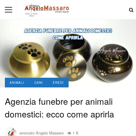
ANIMALI
CANI
EREDI
Agenzia funebre per animali
domestici: ecco come aprirla
avvocato Angelo Massaro
1 K