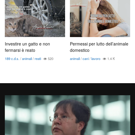
Investire un gatto e non
Permessi per lutto dell’animale
fermarsi è reato
domestico
189 c.d.s.
/
animali
/
reati
520
animali
/
cani
/
lavoro
1.4 K