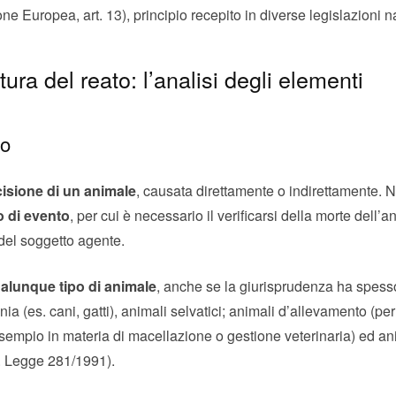
 Europea, art. 13), principio recepito in diverse legislazioni n
tura del reato: l’analisi degli elementi
vo
cisione di un animale
, causata direttamente o indirettamente. N
o di evento
, per cui è necessario il verificarsi della morte dell’
del soggetto agente.
alunque tipo di animale
, anche se la giurisprudenza ha spesso
a (es. cani, gatti), animali selvatici; animali d’allevamento (per
esempio in materia di macellazione o gestione veterinaria) ed ani
. Legge 281/1991).