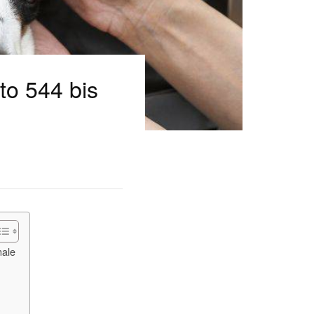
ato 544 bis
nale