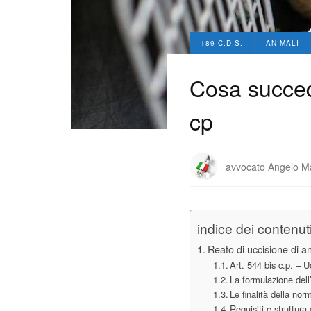
189 C.D.S.
ANIMALI
Cosa succede
cp
avvocato Angelo M
indice dei contenut
Reato di uccisione di a
Art. 544 bis c.p. – Uc
La formulazione dell’
Le finalità della nor
Requisiti e struttura 