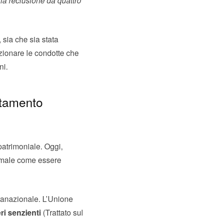
la reclusione da quattro
, sia che sia stata
nzionare le condotte che
ni.
mutamento
atrimoniale. Oggi,
’animale come essere
vranazionale. L’Unione
ri senzienti
(Trattato sul