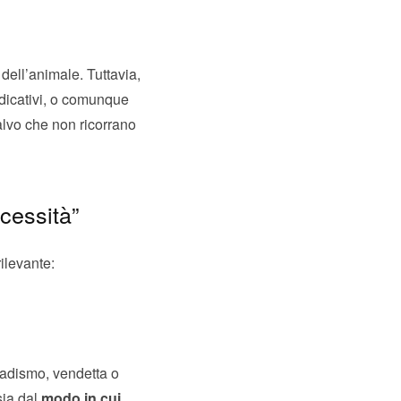
 dell’animale. Tuttavia,
endicativi, o comunque
alvo che non ricorrano
ecessità”
ilevante:
 sadismo, vendetta o
sia dal
modo in cui