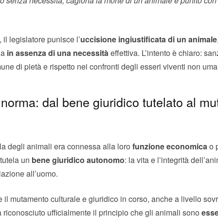
o senza necessità, cagiona la morte di un animale è punito con 
il legislatore punisce l’
uccisione ingiustificata di un animale
ia
in assenza di una necessità
effettiva. L’intento è chiaro: sa
ne di pietà e rispetto nei confronti degli esseri viventi non uma
la norma: dal bene giuridico tutelato al 
la degli animali era connessa alla loro
funzione economica
o p
 tutela un
bene giuridico autonomo
: la vita e l’integrità dell
lazione all’uomo.
e il mutamento culturale e giuridico in corso, anche a livello so
riconosciuto ufficialmente il principio che gli animali sono
esse