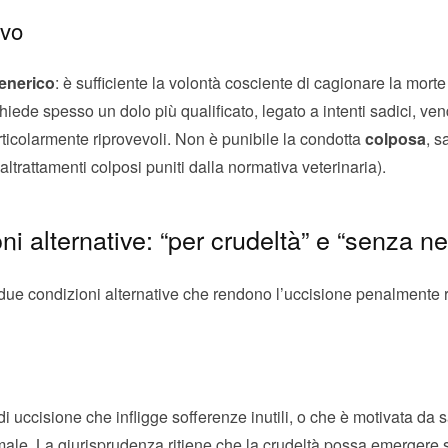
ivo
enerico
: è sufficiente la volontà cosciente di cagionare la morte
ichiede spesso un dolo più qualificato, legato a intenti sadici, v
rticolarmente riprovevoli. Non è punibile la condotta
colposa
, s
altrattamenti colposi puniti dalla normativa veterinaria).
ni alternative: “per crudeltà” e “senza n
o due condizioni alternative che rendono l’uccisione penalmente r
i uccisione che infligge sofferenze inutili, o che è motivata da
imale. La giurisprudenza ritiene che la crudeltà possa emergere 