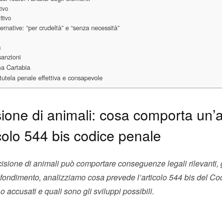
ivo
tivo
ernative: “per crudeltà” e “senza necessità”
à
sanzioni
rma Cartabia
utela penale effettiva e consapevole
sione di animali: cosa comporta un’
icolo 544 bis codice penale
sione di animali può comportare conseguenze legali rilevanti, g
ofondimento, analizziamo cosa prevede l’articolo 544 bis del C
o accusati e quali sono gli sviluppi possibili.