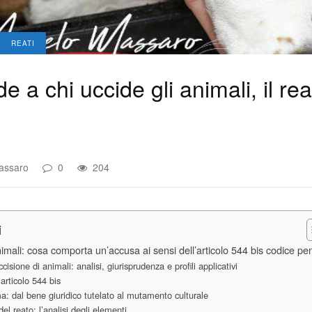
REATI
 a chi uccide gli animali, il re
assaro
0
204
i
nimali: cosa comporta un’accusa ai sensi dell’articolo 544 bis codice pe
cisione di animali: analisi, giurisprudenza e profili applicativi
articolo 544 bis
ma: dal bene giuridico tutelato al mutamento culturale
del reato: l’analisi degli elementi