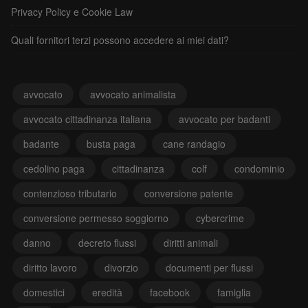
Privacy Policy e Cookie Law
Quali fornitori terzi possono accedere ai miei dati?
avvocato
avvocato animalista
avvocato cittadinanza italiana
avvocato per badanti
badante
busta paga
cane randagio
cedolino paga
cittadinanza
colf
condominio
contenzioso tributario
conversione patente
conversione permesso soggiorno
cybercrime
danno
decreto flussi
diritti animali
diritto lavoro
divorzio
documenti per flussi
domestici
eredità
facebook
famiglia