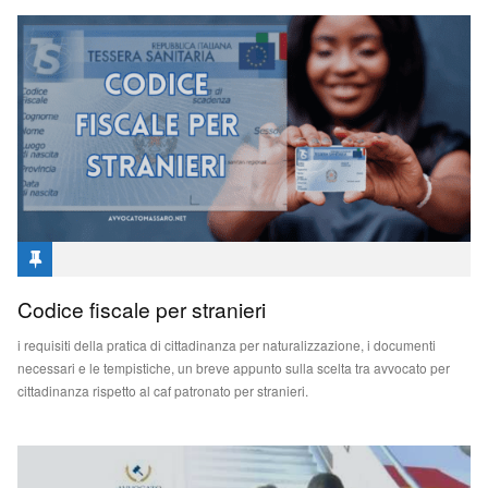
AVVOCATO CITTADINANZA ITALIANA
Codice fiscale per stranieri
PERMESSO PROTEZIONE SPECIALE
i requisiti della pratica di cittadinanza per naturalizzazione, i documenti
avvocato Angelo Massaro
474
0
necessari e le tempistiche, un breve appunto sulla scelta tra avvocato per
cittadinanza rispetto al caf patronato per stranieri.