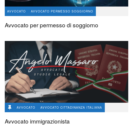
AVVOCATO
AVVOCATO PERMESSO SOGGIORNO
avvocato Angelo Massaro
460
0
Avvocato per permesso di soggiorno
AVVOCATO
AVVOCATO CITTADINANZA ITALIANA
avvocato Angelo Massaro
150
0
Avvocato immigrazionista