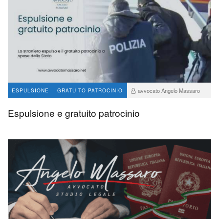
avvocato Angelo Massaro
ESPULSIONE
GRATUITO PATROCINIO
283
2
Espulsione e gratuito patrocinio