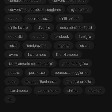
contenzioso tributario
conversione patente
conversione permesso soggiorno
cybercrime
danno
decreto flussi
diritti animali
diritto lavoro
divorzio
documenti per flussi
domestici
eredità
facebook
famiglia
flussi
immigrazione
imperia
ius soli
lavoro
lavoro nero
licenziamento
licenziamento colf domestici
patente di guida
penale
permesso
permesso soggiorno
reati
riforma cittadinanza
rinuncia eredità
risarcimento
separazione
sinistro
stranieri
tfr