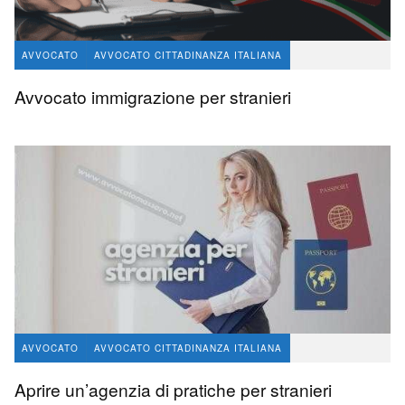
AVVOCATO
AVVOCATO CITTADINANZA ITALIANA
avvocato Angelo Massaro
1.7 K
11
Avvocato immigrazione per stranieri
AVVOCATO
AVVOCATO CITTADINANZA ITALIANA
avvocato Angelo Massaro
556
1
Aprire un’agenzia di pratiche per stranieri