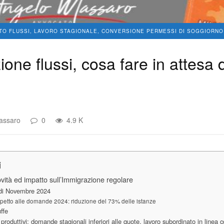
TO FLUSSI, LAVORO STAGIONALE, CONVERSIONE PERMESSI DI SOGGIORNO
one flussi, cosa fare in attesa d
assaro
0
4.9 K
i
vità ed impatto sull’Immigrazione regolare
 di Novembre 2024
ispetto alle domande 2024: riduzione del 73% delle istanze
uffe
i produttivi: domande stagionali inferiori alle quote, lavoro subordinato in linea