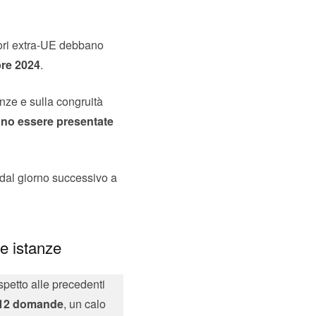
atori extra-UE debbano
bre 2024
.
anze e sulla congruità
nno essere presentate
dal giorno successivo a
le istanze
spetto alle precedenti
12 domande
, un calo