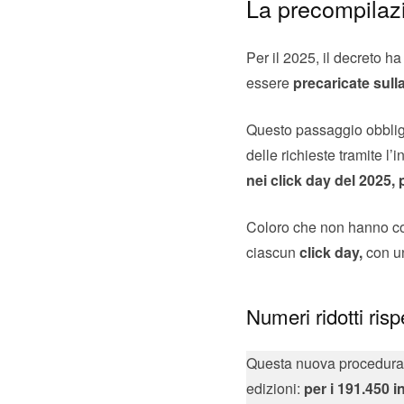
La precompilaz
Per il 2025, il decreto h
essere
precaricate sulla
Questo passaggio obbligat
delle richieste tramite l’
nei click day del 2025, pr
Coloro che non hanno co
ciascun
click day,
con un
Numeri ridotti ris
Questa nuova procedura ha
edizioni:
per i 191.450 i