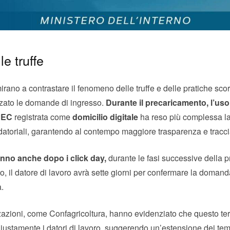
le truffe
irano a contrastare il fenomeno delle truffe e delle pratiche scor
zzato le domande di ingresso.
Durante il precaricamento, l’uso 
 PEC
registrata come
domicilio digitale
ha reso più complessa la 
 datoriali, garantendo al contempo maggiore trasparenza e tracci
anno anche dopo i click day,
durante le fasi successive della pr
sto, il datore di lavoro avrà sette giorni per confermare la doman
.
zazioni, come Confagricoltura, hanno evidenziato che questo te
iustamente i datori di lavoro, suggerendo un’estensione dei te