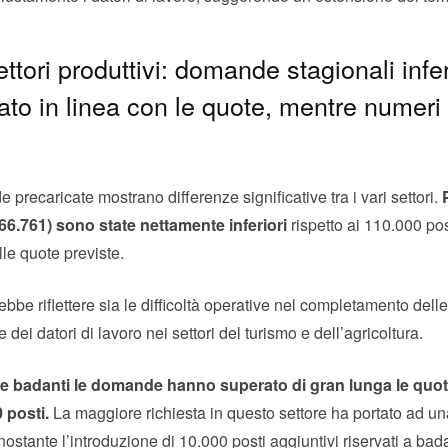
ettori produttivi: domande stagionali infer
to in linea con le quote, mentre numeri a
de precaricate mostrano differenze significative tra i vari settori.
 (66.761) sono state nettamente inferiori
rispetto ai 110.000 pos
le quote previste.
be riflettere sia le difficoltà operative nel completamento dell
ei datori di lavoro nei settori del turismo e dell’agricoltura.
lf e badanti le domande hanno superato di gran lunga le quot
 posti.
La maggiore richiesta in questo settore ha portato ad 
onostante l’introduzione di 10.000 posti aggiuntivi riservati a bad