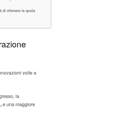
à di ottenere la quota
razione
nnovazioni volte a
gresso, la
,
e una maggiore