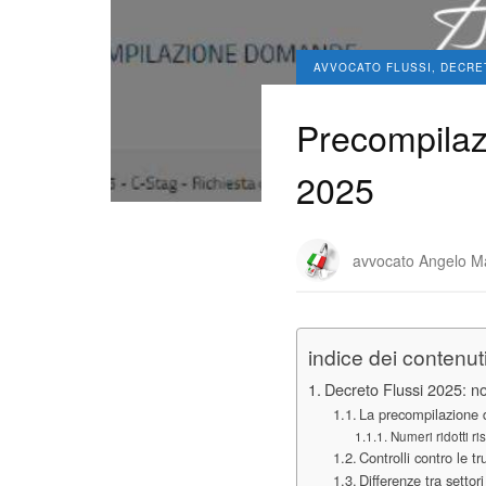
AVVOCATO FLUSSI, DECRE
Precompilazi
2025
avvocato Angelo M
indice dei contenut
Decreto Flussi 2025: no
La precompilazione
Numeri ridotti r
Controlli contro le tr
Differenze tra settor