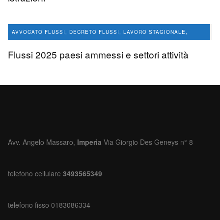
avvocato Angelo Massaro
5.1 K
0
AVVOCATO FLUSSI, DECRETO FLUSSI, LAVORO STAGIONALE,
CONVERSIONE PERMESSI DI SOGGIORNO
Flussi 2025 paesi ammessi e settori attività
LAVORO STAGIONALE
avvocato Angelo Massaro
1.3 K
0
Avv. Angelo Massaro,
Imperia
Via Giorgio Des Geneys n° 8
telefono cellulare
3493565349
telefono fisso 0183086334