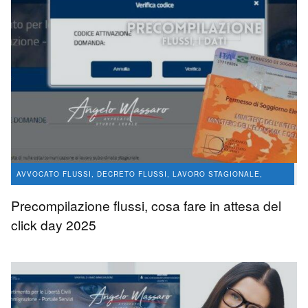
AVVOCATO FLUSSI, DECRETO FLUSSI, LAVORO STAGIONALE,
CONVERSIONE PERMESSI DI SOGGIORNO
Precompilazione flussi, cosa fare in attesa del
LAVORO STAGIONALE
click day 2025
avvocato Angelo Massaro
4.9 K
0