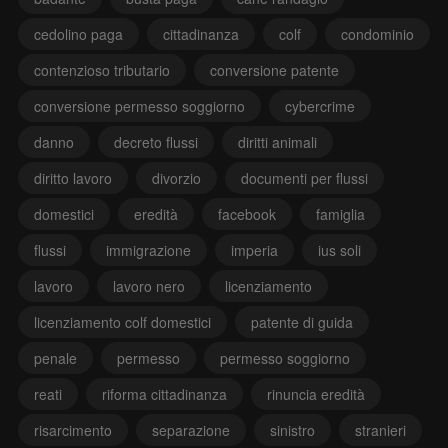
cedolino paga
cittadinanza
colf
condominio
contenzioso tributario
conversione patente
conversione permesso soggiorno
cybercrime
danno
decreto flussi
diritti animali
diritto lavoro
divorzio
documenti per flussi
domestici
eredità
facebook
famiglia
flussi
immigrazione
imperia
ius soli
lavoro
lavoro nero
licenziamento
licenziamento colf domestici
patente di guida
penale
permesso
permesso soggiorno
reati
riforma cittadinanza
rinuncia eredità
risarcimento
separazione
sinistro
stranieri