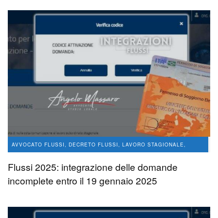
avvocato Angelo Massaro
5.2 K
0
AVVOCATO FLUSSI, DECRETO FLUSSI, LAVORO STAGIONALE,
CONVERSIONE PERMESSI DI SOGGIORNO
Flussi 2025: integrazione delle domande
LAVORO STAGIONALE
incomplete entro il 19 gennaio 2025
avvocato Angelo Massaro
4.9 K
0