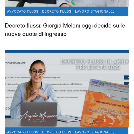
AVVOCATO FLUSSI, DECRETO FLUSSI, LAVORO STAGIONALE,
CONVERSIONE PERMESSI DI SOGGIORNO
Decreto flussi: Giorgia Meloni oggi decide sulle
avvocato Angelo Massaro
1.2 K
0
nuove quote di ingresso
AVVOCATO FLUSSI, DECRETO FLUSSI, LAVORO STAGIONALE,