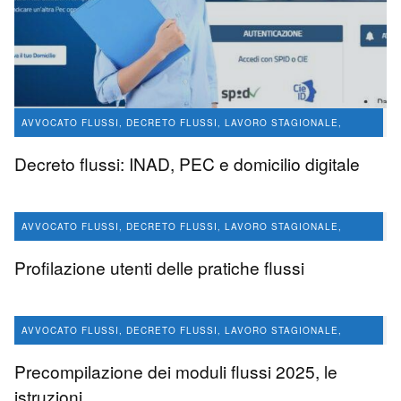
AVVOCATO FLUSSI, DECRETO FLUSSI, LAVORO STAGIONALE,
CONVERSIONE PERMESSI DI SOGGIORNO
Decreto flussi: INAD, PEC e domicilio digitale
avvocato Angelo Massaro
4.8 K
0
AVVOCATO FLUSSI, DECRETO FLUSSI, LAVORO STAGIONALE,
CONVERSIONE PERMESSI DI SOGGIORNO
Profilazione utenti delle pratiche flussi
LAVORO STAGIONALE
avvocato Angelo Massaro
2.3 K
0
AVVOCATO FLUSSI, DECRETO FLUSSI, LAVORO STAGIONALE,
CONVERSIONE PERMESSI DI SOGGIORNO
Precompilazione dei moduli flussi 2025, le
LAVORO STAGIONALE
istruzioni