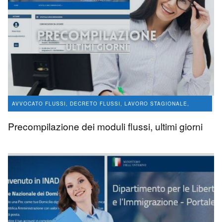
AVVOCATO FLUSSI, DECRETO FLUSSI, LAVORO STAGIONALE,
CONVERSIONE PERMESSI DI SOGGIORNO
Precompilazione dei moduli flussi, ultimi giorni
LAVORO STAGIONALE
avvocato Angelo Massaro
4.8 K
0