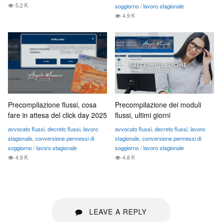
5.2 K
soggiorno
/
lavoro stagionale
4.9 K
Precompilazione flussi, cosa
Precompilazione dei moduli
fare in attesa del click day 2025
flussi, ultimi giorni
avvocato flussi, decreto flussi, lavoro
avvocato flussi, decreto flussi, lavoro
stagionale, conversione permessi di
stagionale, conversione permessi di
soggiorno
/
lavoro stagionale
soggiorno
/
lavoro stagionale
4.9 K
4.8 K
LEAVE A REPLY