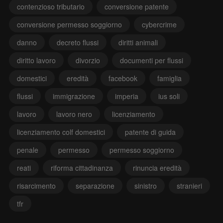
contenzioso tributario
conversione patente
conversione permesso soggiorno
cybercrime
danno
decreto flussi
diritti animali
diritto lavoro
divorzio
documenti per flussi
domestici
eredità
facebook
famiglia
flussi
immigrazione
imperia
ius soli
lavoro
lavoro nero
licenziamento
licenziamento colf domestici
patente di guida
penale
permesso
permesso soggiorno
reati
riforma cittadinanza
rinuncia eredità
risarcimento
separazione
sinistro
stranieri
tfr