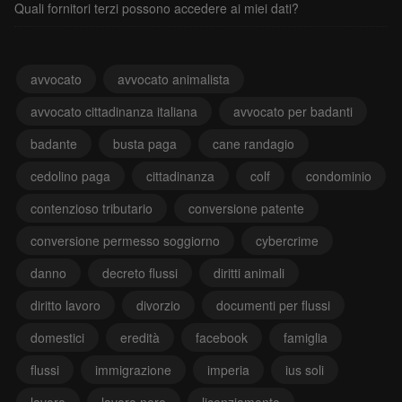
Quali fornitori terzi possono accedere ai miei dati?
avvocato
avvocato animalista
avvocato cittadinanza italiana
avvocato per badanti
badante
busta paga
cane randagio
cedolino paga
cittadinanza
colf
condominio
contenzioso tributario
conversione patente
conversione permesso soggiorno
cybercrime
danno
decreto flussi
diritti animali
diritto lavoro
divorzio
documenti per flussi
domestici
eredità
facebook
famiglia
flussi
immigrazione
imperia
ius soli