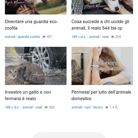
Diventare una guardia eco-
Cosa succede a chi uccide gli
zoofila
animali, il reato 544 bis cp
animali
/
guardia zoofila
457
189 c.d.s.
/
animali
/
reati
204
Investire un gatto e non
Permessi per lutto dell’animale
fermarsi è reato
domestico
189 c.d.s.
/
animali
/
reati
520
animali
/
cani
/
lavoro
1.4 K