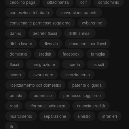
cedolino paga
cittadinanza
colf
condominio
contenzioso tributario
conversione patente
conversione permesso soggiorno
cybercrime
danno
decreto flussi
diritti animali
diritto lavoro
divorzio
documenti per flussi
domestici
eredità
facebook
famiglia
flussi
immigrazione
imperia
ius soli
lavoro
lavoro nero
licenziamento
licenziamento colf domestici
patente di guida
penale
permesso
permesso soggiorno
reati
riforma cittadinanza
rinuncia eredità
risarcimento
separazione
sinistro
stranieri
tfr