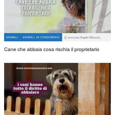
avvocato Angelo Massaro
ANIMALI
ANIMALI IN CONDOMINIO
179
0
Cane che abbaia cosa rischia il proprietario