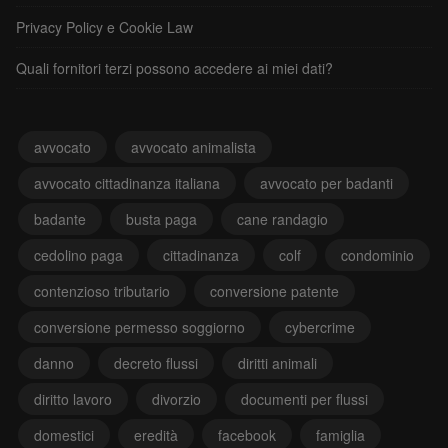
Privacy Policy e Cookie Law
Quali fornitori terzi possono accedere ai miei dati?
avvocato
avvocato animalista
avvocato cittadinanza italiana
avvocato per badanti
badante
busta paga
cane randagio
cedolino paga
cittadinanza
colf
condominio
contenzioso tributario
conversione patente
conversione permesso soggiorno
cybercrime
danno
decreto flussi
diritti animali
diritto lavoro
divorzio
documenti per flussi
domestici
eredità
facebook
famiglia