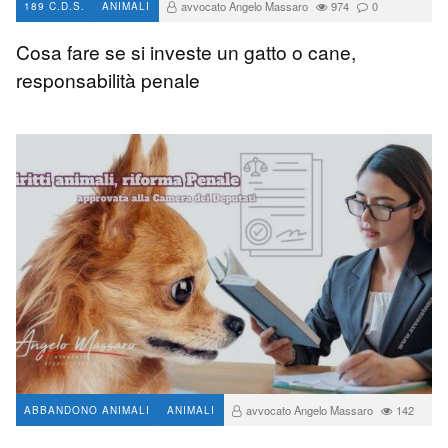
avvocato Angelo Massaro
974
0
189 C.D.S.
ANIMALI
Cosa fare se si investe un gatto o cane,
responsabilità penale
avvocato Angelo Massaro
142
ABBANDONO ANIMALI
ANIMALI
0