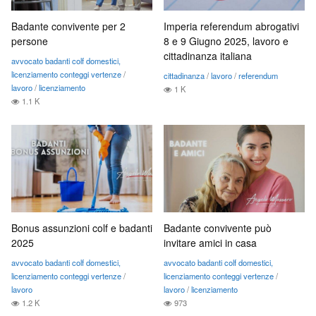
Badante convivente per 2
Imperia referendum abrogativi
persone
8 e 9 Giugno 2025, lavoro e
cittadinanza italiana
avvocato badanti colf domestici,
licenziamento conteggi vertenze
/
cittadinanza
/
lavoro
/
referendum
lavoro
/
licenziamento
1 K
1.1 K
Bonus assunzioni colf e badanti
Badante convivente può
2025
invitare amici in casa
avvocato badanti colf domestici,
avvocato badanti colf domestici,
licenziamento conteggi vertenze
/
licenziamento conteggi vertenze
/
lavoro
lavoro
/
licenziamento
1.2 K
973