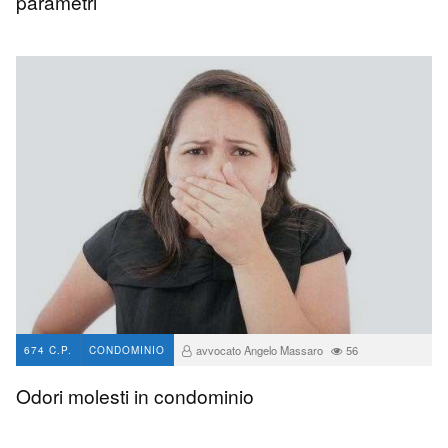
parametri
avvocato Angelo Massaro
56
674 C.P.
CONDOMINIO
Odori molesti in condominio