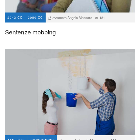
avvocato Angelo Massaro
181
2043 CC
2059 CC
Sentenze mobbing