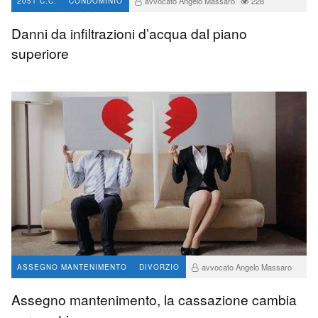
avvocato Angelo Massaro
228
2051 C.C.
CONDOMINIO
Danni da infiltrazioni d’acqua dal piano
superiore
avvocato Angelo Massaro
ASSEGNO MANTENIMENTO
DIVORZIO
17
Assegno mantenimento, la cassazione cambia