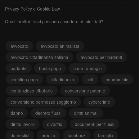
Privacy Policy e Cookie Law
Quali fornitori terzi possono accedere ai miei dati?
avvocato
avvocato animalista
avvocato cittadinanza italiana
avvocato per badanti
badante
busta paga
cane randagio
cedolino paga
cittadinanza
colf
condominio
contenzioso tributario
conversione patente
conversione permesso soggiorno
cybercrime
danno
decreto flussi
diritti animali
diritto lavoro
divorzio
documenti per flussi
domestici
eredità
facebook
famiglia