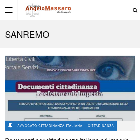
SANREMO
AVVOCATO CITTADINANZA ITALIANA
CITTADINANZA
avvocato Angelo Massaro
168
0
Documenti per cittadinanza italiana ad Imperia