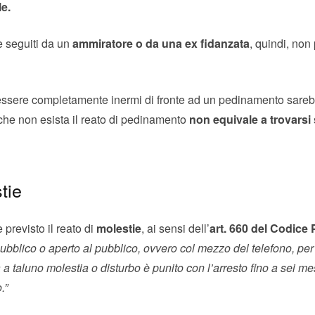
e.
e seguiti da un
ammiratore o da una ex fidanzata
, quindi, non
ssere completamente inermi di fronte ad un pedinamento sarebb
o che non esista il reato di pedinamento
non equivale a trovarsi 
stie
previsto il reato di
molestie
, ai sensi dell’
art. 660 del Codice
bblico o aperto al pubblico, ovvero col mezzo del telefono, per 
a taluno molestia o disturbo è punito con l’arresto fino a sei m
.”