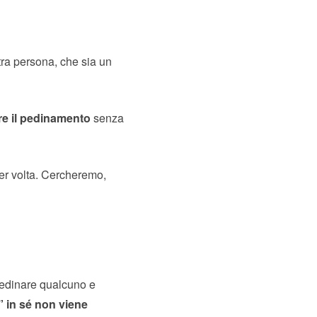
tra persona, che sia un
re il pedinamento
senza
per volta. Cercheremo,
pedinare qualcuno e
” in sé non viene