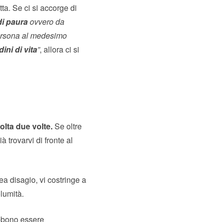
tta. Se ci si accorge di
di paura
ovvero da
persona al medesimo
dini di vita
”
, allora ci si
olta due volte.
Se oltre
 trovarvi di fronte al
a disagio, vi costringe a
olumità.
bono essere