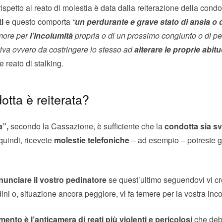
ispetto al reato di molestia è data dalla reiterazione della condo
i
e questo comporta
“
un perdurante e grave stato di ansia o 
imore per
l’incolumità
propria o di un prossimo congiunto o di 
tiva ovvero da costringere lo stesso ad
alterare le proprie abitu
e reato di stalking.
tta è reiterata?
a”,
secondo la Cassazione, è sufficiente che la
condotta sia sv
quindi, ricevete
molestie telefoniche
– ad esempio – potreste già
nunciare il vostro pedinatore
se quest’ultimo seguendovi vi cre
ini o, situazione ancora peggiore, vi fa temere per la vostra inc
mento è l’anticamera di reati più violenti e pericolosi
che deb