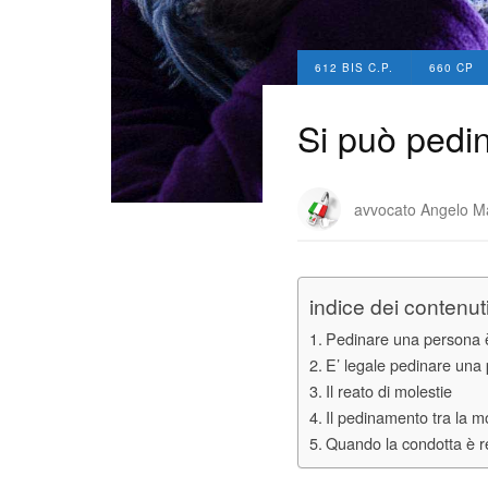
612 BIS C.P.
660 CP
Si può pedi
avvocato Angelo M
indice dei contenut
Pedinare una persona 
E’ legale pedinare una
Il reato di molestie
Il pedinamento tra la mo
Quando la condotta è r