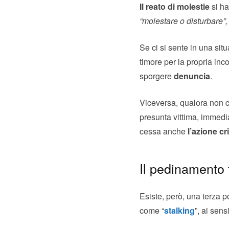
Il reato di molestie
si ha
“molestare o disturbare”,
Se ci si sente in una sit
timore per la propria inc
sporgere
denuncia
.
Viceversa, qualora non c
presunta vittima, immedi
cessa anche
l’azione c
Il pedinamento t
Esiste, però, una terza p
come “
stalking
”, ai sensi