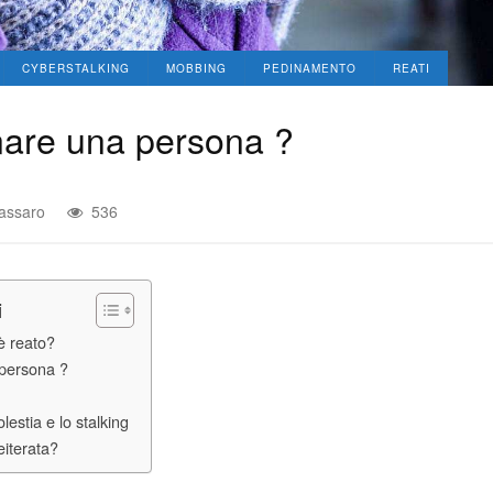
CYBERSTALKING
MOBBING
PEDINAMENTO
REATI
nare una persona ?
assaro
536
i
è reato?
 persona ?
lestia e lo stalking
eiterata?