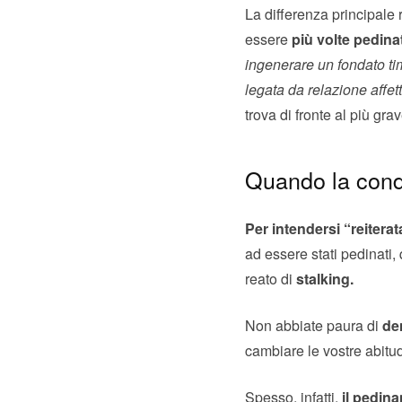
La differenza principale r
essere
più volte pedinat
ingenerare un fondato t
legata da relazione affet
trova di fronte al più grav
Quando la condo
Per intendersi “reiterat
ad essere stati pedinati, 
reato di
stalking.
Non abbiate paura di
de
cambiare le vostre abitud
Spesso, infatti,
il pedina