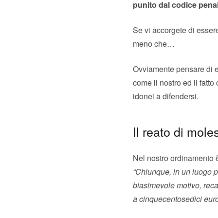
punito dal codice penal
Se vi accorgete di esser
meno che…
Ovviamente pensare di e
come il nostro ed il fatt
idonei a difendersi.
Il reato di mole
Nel nostro ordinamento è 
“Chiunque, in un luogo pu
biasimevole motivo, reca 
a cinquecentosedici euro